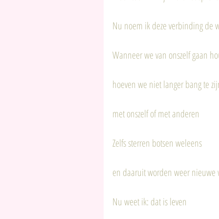
Nu noem ik deze verbinding de wi
Wanneer we van onszelf gaan h
hoeven we niet langer bang te zij
met onszelf of met anderen
Zelfs sterren botsen weleens
en daaruit worden weer nieuwe
Nu weet ik: dat is leven