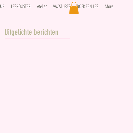
SUP
LESROOSTER
Atelier
VACATURES
BOEK EEN LES
More
Uitgelichte berichten