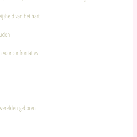
jsheid van het hart
ouden
n voor confrontaties
 werelden geboren