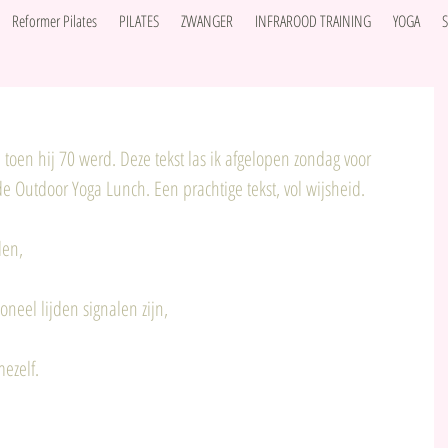
Reformer Pilates
PILATES
ZWANGER
INFRAROOD TRAINING
YOGA
 toen hij 70 werd. Deze tekst las ik afgelopen zondag voor 
e Outdoor Yoga Lunch. Een prachtige tekst, vol wijsheid.
den,
oneel lijden signalen zijn,
mezelf.