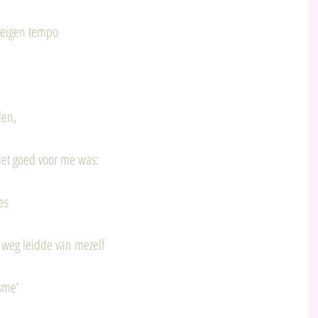
 eigen tempo
den,
niet goed voor me was:
es
 weg leidde van mezelf
sme’