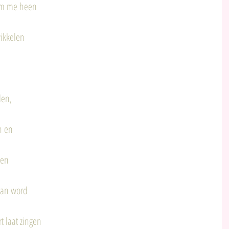
 om me heen
wikkelen
den,
n en
ken
 van word
t laat zingen