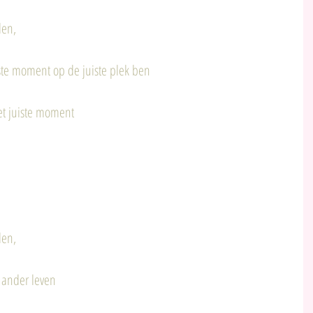
den,
uiste moment op de juiste plek ben
het juiste moment
den,
n ander leven