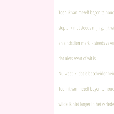
Toen ik van mezelf begon te hou
stopte ik met steeds mijn gelijk w
en sindsdien merk ik steeds vake
dat niets zwart of wit is
Nu weet ik: dat is bescheidenhei
Toen ik van mezelf begon te hou
wilde ik niet langer in het verle