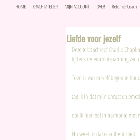
HOME
KRACHTATELIER
MIJN ACCOUNT
OVER
ReformerCoach
Liefde voor jezelf
Deze tekst schreef Charlie Chaplin
tijdens de eindontspanning van d
Toen ik van mezelf begon te hou
zag ik in dat mijn onrust en emoti
dat ik niet leef in harmonie met 
Nu weet ik: dat is authenticiteit.