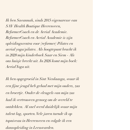
Ik ben Savannah, sinds 2015 eigenaresse van
SAV Health Boutique Heerenveen,
ReformerCoach en de Aerial Academie.
ReformerCoach en Aerial Academie is zijn
opleidingscentra voor (reformer) Pilates en
aerial yoga/pilates.
Als hoogtepunt bracht ik
in 2020 mijn kinderboek Saar en Siem - Als
ons huisje breekt uit. In 2026 komt mijn boek:
Aerial Yoga uit.
Ik ben opgegroeid in Sint Nicolaasga, waar ik
een fijne jeugd heb gehad met mijn ouders, zus
en broertje. Onder de vleugels van mijn zus
had ik vertrouwen genoeg om de wereld te
ontdekken. Al snel werd duidelijk waar mijn
talent lag, sporten. Vele jaren turnde ik op
topniveau in Heerenveen en volgde ik een
dansopleiding in Leeuwarden.