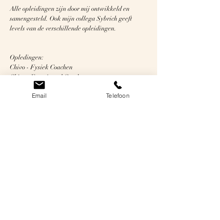
Alle opleidingen zijn door mij ontwikkeld en
samengesteld. Ook mijn collega Sybrich geeft
levels van de verschillende opleidingen.
Opledingen:
Chivo - Fysiek Coachen
Chivo - Functioneel Coachen
Docent Yoga: Hatha, Yin, Aerial, Aerial Thai,
Email
Telefoon
Zwangerschapsyoga, Peuter, kleuter en kids
Docent Pilates: Aerial
Docent Dans: Peuter, kleuter en kids
​Docent Pilates: Senioren, Reformer, Chair,
Spine Corrector
Flinke rugklachten had ik, bijna dagelijks. Terugkerende pijn,
vertrouwensverlies in mijn lichaam in mijn zelfbeeld. En niets
leek te werken; toch weer CrossFit, bootcamp, personal
training… en toen begon ik begonnen bij SAV. In stapjes heeft