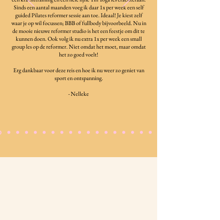
Sinds een aantal maanden voeg ik daar 1x per week een self
guided Pilates reformer sessie aan toe. Ideaal! Je kiest zelf
waar je op wil focussen; BBB of fullbody bijvoorbeeld. Nu in
de mooie nieuwe reformer studio is het een feestje om dit te
kunnen doen. Ook volg ik nu extra 1x per week een small
group les op de reformer. Niet omdat het moet, maar omdat
het zo goed voelt!
Erg dankbaar voor deze reis en hoe ik nu weer zo geniet van
sport en ontspanning.
- Nelleke