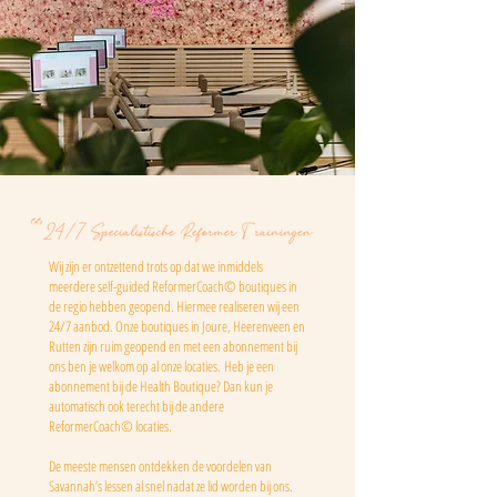
Wij zijn er ontzettend trots op dat we inmiddels
meerdere self-guided ReformerCoach© boutiques in
de regio hebben geopend. Hiermee realiseren wij een
24/7 aanbod. Onze boutiques in Joure, Heerenveen en
Rutten zijn ruim geopend en met een abonnement bij
ons ben je welkom op al onze locaties.
Heb je een
abonnement bij de Health Boutique? Dan kun je
automatisch ook terecht bij de andere
ReformerCoach© locaties.
De meeste mensen ontdekken de voordelen van
Savannah’s lessen al snel nadat ze lid worden bij ons.