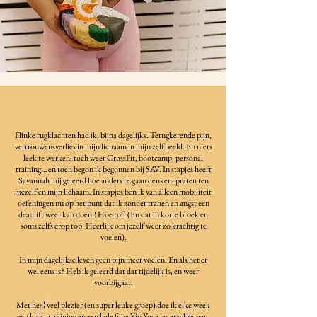
Flinke rugklachten had ik, bijna dagelijks. Terugkerende pijn,
vertrouwensverlies in mijn lichaam in mijn zelfbeeld. En niets
leek te werken; toch weer CrossFit, bootcamp, personal
training… en toen begon ik begonnen bij SAV. In stapjes heeft
Savannah mij geleerd hoe anders te gaan denken, praten ten
mezelf en mijn lichaam. In stapjes ben ik van alleen mobiliteit
oefeningen nu op het punt dat ik zonder tranen en angst een
deadlift weer kan doen!! Hoe tof! (En dat in korte broek en
soms zelfs crop top! Heerlijk om jezelf weer zo krachtig te
voelen).
In mijn dagelijkse leven geen pijn meer voelen. En als het er
wel eens is? Heb ik geleerd dat dat tijdelijk is, en weer
voorbijgaat.
Met heel veel plezier (en super leuke groep) doe ik elke week
een krachttraining en een hele fijne Yin Yoga les erachteraan.