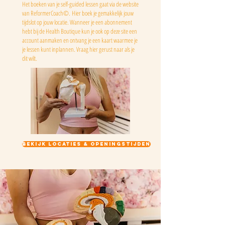
Het boeken van je self-guided lessen gaat via de website
van ReformerCoach©.
Hier boek je gemakkelijk jouw
tijdslot op jouw locatie. Wanneer je een abonnement
hebt bij de Health Boutique kun je ook op deze site een
account aanmaken en ontvang je een kaart waarmee je
je lessen kunt inplannen. Vraag hier gerust naar als je
dit wilt.
Bekijk locaties & openingstijden