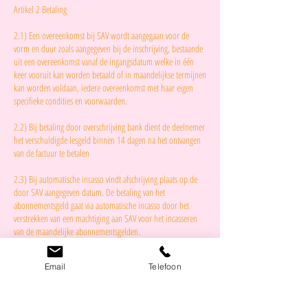
Artikel 2 Betaling
2.1) Een overeenkomst bij SAV wordt aangegaan voor de
vorm en duur zoals aangegeven bij de inschrijving, bestaande
uit een overeenkomst vanaf de ingangsdatum welke in één
keer vooruit kan worden betaald of in maandelijkse termijnen
kan worden voldaan, iedere overeenkomst met haar eigen
specifieke condities en voorwaarden.
2.2) Bij betaling door overschrijving bank dient de deelnemer
het verschuldigde lesgeld binnen 14 dagen na het ontvangen
van de factuur te betalen
2.3) Bij automatische incasso vindt afschrijving plaats op de
door SAV aangegeven datum. De betaling van het
abonnementsgeld gaat via automatische incasso door het
verstrekken van een machtiging aan SAV voor het incasseren
van de maandelijke abonnementsgelden.
2.4) Bij niet of niet-tijdige betaling om welke reden dan ook
Email
Telefoon
(bijv. stornering, onvoldoende saldo) heeft SAV het recht om
op de deelnemer de invorderingskosten en incassokosten te
verhalen.