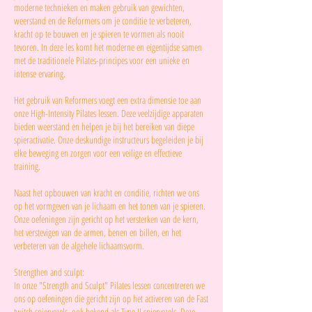
moderne technieken en maken gebruik van gewichten,
weerstand en de Reformers om je conditie te verbeteren,
kracht op te bouwen en je spieren te vormen als nooit
tevoren. In deze les komt het moderne en eigentijdse samen
met de traditionele Pilates-principes voor een unieke en
intense ervaring.
Het gebruik van Reformers voegt een extra dimensie toe aan
onze High-Intensity Pilates lessen. Deze veelzijdige apparaten
bieden weerstand en helpen je bij het bereiken van diepe
spieractivatie. Onze deskundige instructeurs begeleiden je bij
elke beweging en zorgen voor een veilige en effectieve
training.
Naast het opbouwen van kracht en conditie, richten we ons
op het vormgeven van je lichaam en het tonen van je spieren.
Onze oefeningen zijn gericht op het versterken van de kern,
het verstevigen van de armen, benen en billen, en het
verbeteren van de algehele lichaamsvorm.
Strengthen and sculpt:
In onze "Strength and Sculpt" Pilates lessen concentreren we
ons op oefeningen die gericht zijn op het activeren van de Fast
twitch spiervezels, ook bekend als Type II spiervezels. Deze