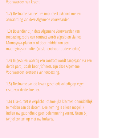
Voorwaarden van kracht.
1.2) Deelname aan een les impliceert akkoord met en
aanvaarding van deze Algemene Voorwaarden.
1.3) Bovendien zijn deze Algemene Voorwaarden van
toepassing zodra een contract wordt afgesloten via het
Momoyoga-platform of door middel van een
machtigingsformulier (uitsluitend voor oudere leden).
1.4) In gevallen waarbij een contract wordt aangegaan via een
derde partij, zoals bedrijfsfitness, zijn deze Algemene
Voorwaarden eveneens van toepassing.
1.5) Deelname aan de lessen geschiedt volledig op eigen
risico van de deelnemer.
1.6) Elke cursist is verplicht lichamelijke klachten onmiddellijk
te melden aan de docent. Deelneming is alleen mogelijk
indien uw gezondheid geen belemmering vormt. Neem bij
twijfel contact op met uw huisarts.