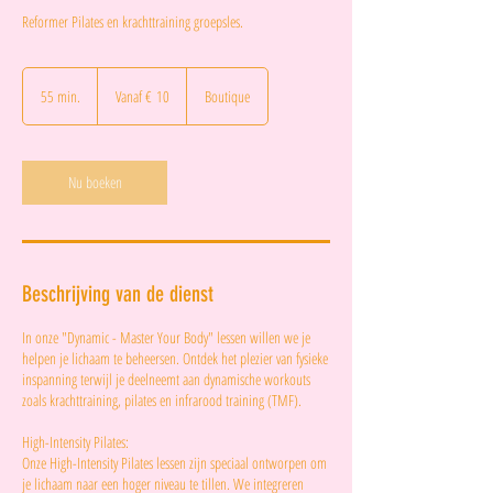
Reformer Pilates en krachttraining groepsles.
Vanaf
10
55 min.
5
Vanaf € 10
Boutique
euro
5
m
i
n
Nu boeken
.
Beschrijving van de dienst
In onze "Dynamic - Master Your Body" lessen willen we je
helpen je lichaam te beheersen. Ontdek het plezier van fysieke
inspanning terwijl je deelneemt aan dynamische workouts
zoals krachttraining, pilates en infrarood training (TMF).
High-Intensity Pilates:
Onze High-Intensity Pilates lessen zijn speciaal ontworpen om
je lichaam naar een hoger niveau te tillen. We integreren