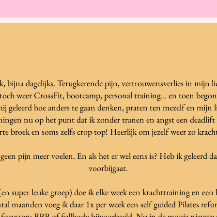
k, bijna dagelijks. Terugkerende pijn, vertrouwensverlies in mijn l
; toch weer CrossFit, bootcamp, personal training… en toen begon
ij geleerd hoe anders te gaan denken, praten ten mezelf en mijn l
eningen nu op het punt dat ik zonder tranen en angst een deadlif
rte broek en soms zelfs crop top! Heerlijk om jezelf weer zo kracht
geen pijn meer voelen. En als het er wel eens is? Heb ik geleerd dat 
voorbijgaat.
 (en super leuke groep) doe ik elke week een krachttraining en een h
tal maanden voeg ik daar 1x per week een self guided Pilates refor
wil focussen; BBB of fullbody bijvoorbeeld. Nu in de mooie nieuwe 