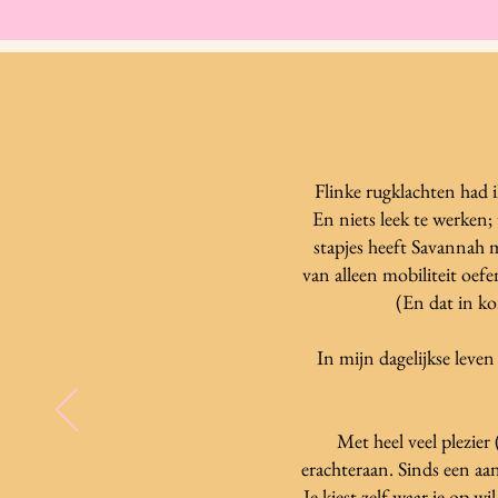
Flinke rugklachten had i
En niets leek te werken
stapjes heeft Savannah m
van alleen mobiliteit oef
(En dat in ko
In mijn dagelijkse leven 
Met heel veel plezier
erachteraan. Sinds een aan
Je kiest zelf waar je op 