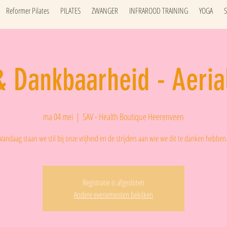
Reformer Pilates
PILATES
ZWANGER
INFRAROOD TRAINING
YOGA
& Dankbaarheid - Aeria
ma 04 mei
  |  
SAV - Health Boutique Heerenveen
Vandaag staan we stil bij onze vrijheid en de strijders aan wie we dit te danken hebben
Registratie is afgesloten
Andere evenementen bekijken