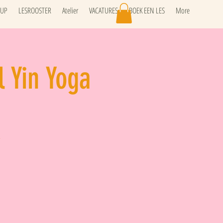
SUP
LESROOSTER
Atelier
VACATURES
BOEK EEN LES
More
l Yin Yoga
.