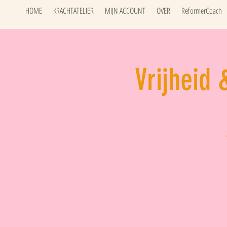
HOME
KRACHTATELIER
MIJN ACCOUNT
OVER
ReformerCoach
Vrijheid 