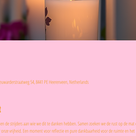
eeuwarderstraatweg 54, 8441 PE Heerenveen, Netherlands
t
id en de strijders aan wie we dit te danken hebben. Samen zoeken we de rust op de mat
 onze vrijheid. Een moment voor reflectie en pure dankbaarheid voor de ruimte en het